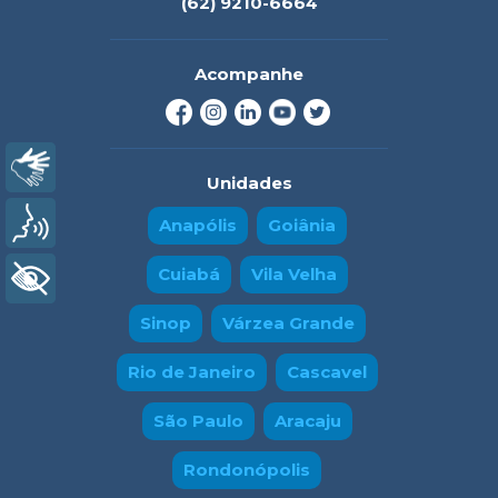
(62) 9210-6664
Acompanhe
Libras
Unidades
Voz
Anapólis
Goiânia
Cuiabá
Vila Velha
+ Acessibilidade
Sinop
Várzea Grande
Rio de Janeiro
Cascavel
São Paulo
Aracaju
Rondonópolis