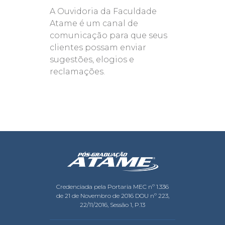
A Ouvidoria da Faculdade
Atame é um canal de
comunicação para que seus
clientes possam enviar
sugestões, elogios e
reclamações.
Credenciada pela Portaria MEC nº 1.336
de 21 de Novembro de 2016 DOU nº 223,
22/11/2016, Sessão 1, P.13