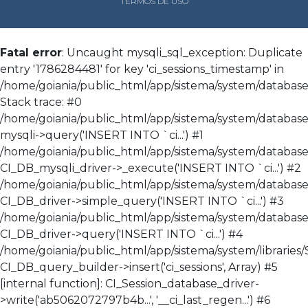
TERMOS DE USO
Fatal error
: Uncaught mysqli_sql_exception: Duplicate
entry '1786284481' for key 'ci_sessions_timestamp' in
/home/goiania/public_html/app/sistema/system/database/
Stack trace: #0
/home/goiania/public_html/app/sistema/system/database/
mysqli->query('INSERT INTO `ci...') #1
/home/goiania/public_html/app/sistema/system/database
CI_DB_mysqli_driver->_execute('INSERT INTO `ci...') #2
/home/goiania/public_html/app/sistema/system/database
CI_DB_driver->simple_query('INSERT INTO `ci...') #3
/home/goiania/public_html/app/sistema/system/databas
CI_DB_driver->query('INSERT INTO `ci...') #4
/home/goiania/public_html/app/sistema/system/libraries/
CI_DB_query_builder->insert('ci_sessions', Array) #5
[internal function]: CI_Session_database_driver-
>write('ab5062072797b4b...', '__ci_last_regen...') #6