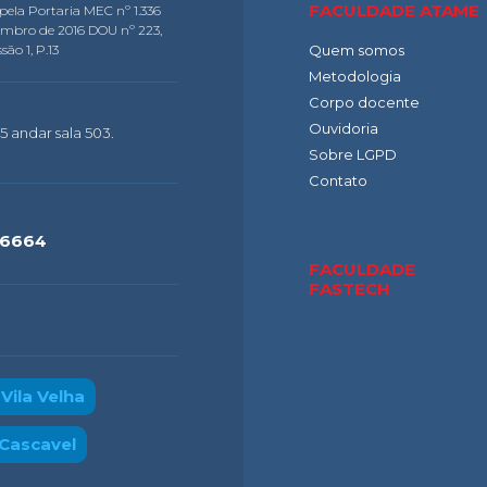
FACULDADE ATAME
pela Portaria MEC nº 1.336
embro de 2016 DOU nº 223,
são 1, P.13
Quem somos
Metodologia
Corpo docente
Ouvidoria
5 andar sala 503.
Sobre LGPD
Contato
-6664
FACULDADE
FASTECH
Vila Velha
Cascavel