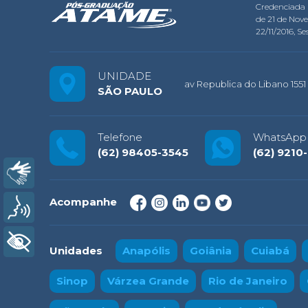
Credenciada 
de 21 de Nov
22/11/2016, Ses
UNIDADE
av Republica do Libano 1551 
SÃO PAULO
Telefone
WhatsApp
(62) 98405-3545
(62) 9210
Libras
Acompanhe
Voz
+ Acessibilidade
Unidades
Anapólis
Goiânia
Cuiabá
Sinop
Várzea Grande
Rio de Janeiro