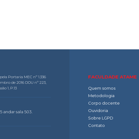
FACULDADE ATAME
pela Portaria MEC nº 1.336
embro de 2016 DOU nº 223,
são 1, P.13
Quem somos
Metodologia
Corpo docente
Ouvidoria
5 andar sala 503.
Sobre LGPD
Contato