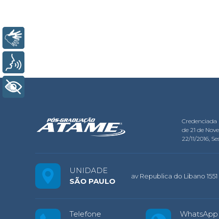
Libras
Voz
+ Acessibilidade
Credenciada 
de 21 de Nov
22/11/2016, Ses
UNIDADE
av Republica do Libano 1551 
SÃO PAULO
Telefone
WhatsApp