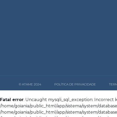
© ATAME 2024
POLÍTICA DE PRIVACIDADE
TERM
Fatal error
: Uncaught mysqli_sql_exception: Incorrect key
/home/goiania/public_html/app/sistema/system/database/
/home/goiania/public_html/app/sistema/system/database/d