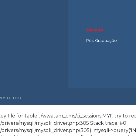
Cursos
Pós-Graduação
OS DE USO
 file for table './wwatam_cms/ci_sessions.MYI'; try to repa
drivers/mysqli/mysqli_driver.php:305 Stack trace: #0
rivers/mysqli/mysqli_driver.php(305): mysqli->query('INS