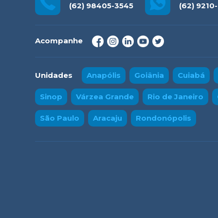
(62) 98405-3545
(62) 9210
Acompanhe
Unidades
Anapólis
Goiânia
Cuiabá
Sinop
Várzea Grande
Rio de Janeiro
São Paulo
Aracaju
Rondonópolis