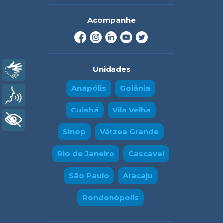
Acompanhe
Unidades
Libras
Anapólis
Goiânia
Voz
Cuiabá
Vila Velha
+ Acessibilidade
Sinop
Várzea Grande
Rio de Janeiro
Cascavel
São Paulo
Aracaju
Rondonópolis