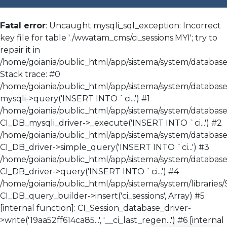
Fatal error
: Uncaught mysqli_sql_exception: Incorrect
key file for table './wwatam_cms/ci_sessions.MYI'; try to
repair it in
/home/goiania/public_html/app/sistema/system/database/
Stack trace: #0
/home/goiania/public_html/app/sistema/system/database/
mysqli->query('INSERT INTO `ci...') #1
/home/goiania/public_html/app/sistema/system/database
CI_DB_mysqli_driver->_execute('INSERT INTO `ci...') #2
/home/goiania/public_html/app/sistema/system/database
CI_DB_driver->simple_query('INSERT INTO `ci...') #3
/home/goiania/public_html/app/sistema/system/databas
CI_DB_driver->query('INSERT INTO `ci...') #4
/home/goiania/public_html/app/sistema/system/libraries/
CI_DB_query_builder->insert('ci_sessions', Array) #5
[internal function]: CI_Session_database_driver-
>write('19aa52ff614ca85...', '__ci_last_regen...') #6 [internal