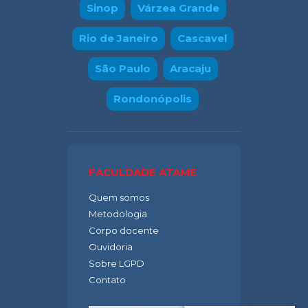
Sinop
Várzea Grande
Rio de Janeiro
Cascavel
São Paulo
Aracaju
Rondonópolis
FACULDADE ATAME
Quem somos
Metodologia
Corpo docente
Ouvidoria
Sobre LGPD
Contato