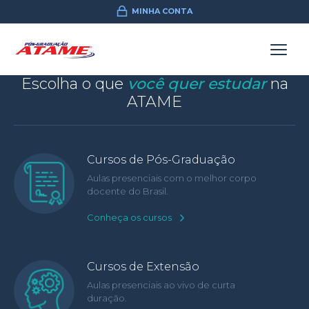
MINHA CONTA
Escolha o que
você quer estudar
na
ATAME
Cursos de Pós-Graduação
Aulas presenciais com o melhor corpo
docente do Brasil.
Conheça os cursos
Cursos de Extensão
Aulas presenciais ao vivo de curta
duração.