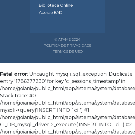
Biblioteca Online
Acesso EAD
© ATAME 2024
POLÍTICA DE PRIVACIDADE
TERMOS DE USO
Fatal error
: Uncaught mysqli_sql_exception: Duplicate
entry '1786277230' for key 'ci_sessions_timestamp' in
/home/goiania/public_html/app/sistema/system/database/
Stack trace: #0
/home/goiania/public_html/app/sistema/system/database/
mysqli->query('INSERT INTO `ci...') #1
/home/goiania/public_html/app/sistema/system/database
CI_DB_mysqli_driver->_execute('INSERT INTO `ci...') #2
/home/goiania/public_html/app/sistema/system/database