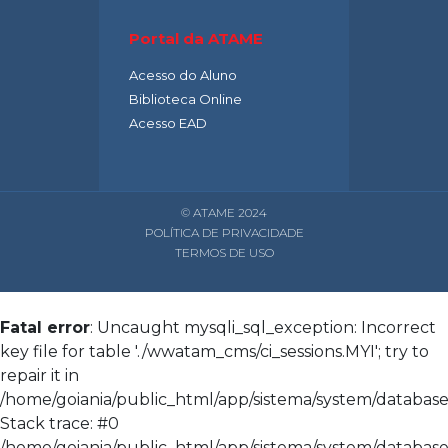
Portal da ATAME
Acesso do Aluno
Biblioteca Online
Acesso EAD
© ATAME 2024
POLÍTICA DE PRIVACIDADE
TERMOS DE USO
Fatal error
: Uncaught mysqli_sql_exception: Incorrect
key file for table './wwatam_cms/ci_sessions.MYI'; try to
repair it in
/home/goiania/public_html/app/sistema/system/database/
Stack trace: #0
/home/goiania/public_html/app/sistema/system/database/