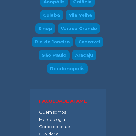
Anapólis
Goiânia
Cuiabá
Vila Velha
Sinop
Várzea Grande
Rio de Janeiro
Cascavel
São Paulo
Aracaju
Rondonópolis
FACULDADE ATAME
Quem somos
Metodologia
Corpo docente
Ouvidoria