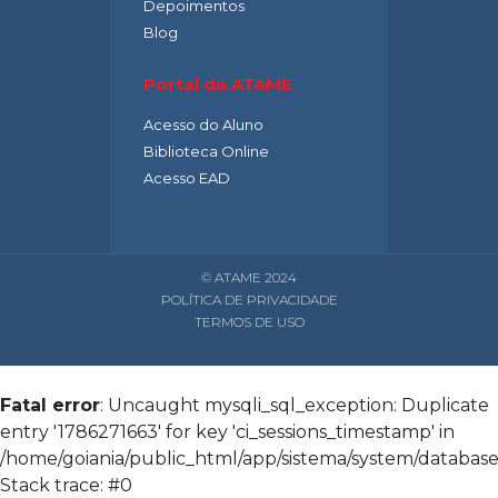
Depoimentos
Blog
Portal da ATAME
Acesso do Aluno
Biblioteca Online
Acesso EAD
© ATAME 2024
POLÍTICA DE PRIVACIDADE
TERMOS DE USO
Fatal error
: Uncaught mysqli_sql_exception: Duplicate
entry '1786271663' for key 'ci_sessions_timestamp' in
/home/goiania/public_html/app/sistema/system/database/
Stack trace: #0