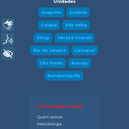
Unidades
Anapólis
Goiânia
Cuiabá
Vila Velha
Libras
Sinop
Várzea Grande
Voz
Rio de Janeiro
Cascavel
+ Acessibilidade
São Paulo
Aracaju
Rondonópolis
FACULDADE ATAME
Quem somos
Metodologia