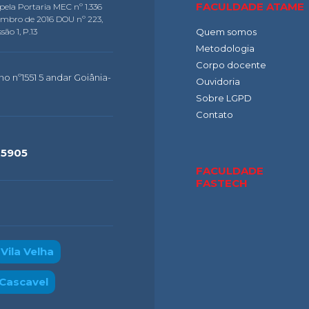
FACULDADE ATAME
pela Portaria MEC nº 1.336
embro de 2016 DOU nº 223,
são 1, P.13
Quem somos
Metodologia
Corpo docente
o nº1551 5 andar Goiânia-
Ouvidoria
Sobre LGPD
Contato
-5905
FACULDADE
FASTECH
Vila Velha
Cascavel