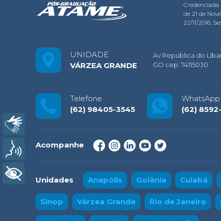
Credenciada 
de 21 de Nov
22/11/2016, Ses
UNIDADE
Av República do Líban
VÁRZEA GRANDE
GO cep: 74115030
Telefone
WhatsApp
(62) 98405-3545
(62) 8592
Libras
Acompanhe
Voz
+ Acessibilidade
Unidades
Anapólis
Goiânia
Cuiabá
Sinop
Várzea Grande
Rio de Janeiro