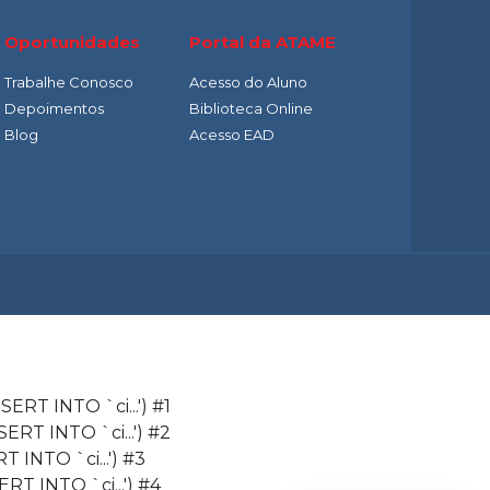
Oportunidades
Portal da ATAME
Trabalhe Conosco
Acesso do Aluno
Depoimentos
Biblioteca Online
Blog
Acesso EAD
ERT INTO `ci...') #1
RT INTO `ci...') #2
 INTO `ci...') #3
T INTO `ci...') #4