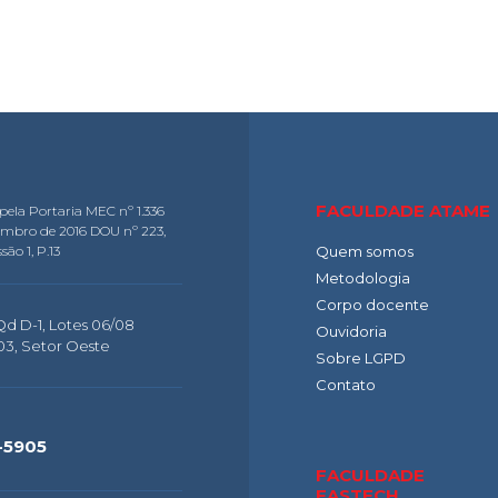
FACULDADE ATAME
pela Portaria MEC nº 1.336
embro de 2016 DOU nº 223,
são 1, P.13
Quem somos
Metodologia
Corpo docente
 Qd D-1, Lotes 06/08
Ouvidoria
503, Setor Oeste
Sobre LGPD
Contato
-5905
FACULDADE
FASTECH