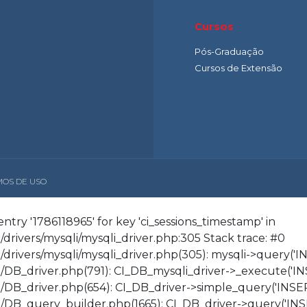
Cursos
Pós-Graduação
Cursos de Extensão
OS DE USO
try '1786118965' for key 'ci_sessions_timestamp' in
drivers/mysqli/mysqli_driver.php:305 Stack trace: #0
rivers/mysqli/mysqli_driver.php(305): mysqli->query('INS
DB_driver.php(791): CI_DB_mysqli_driver->_execute('INSE
DB_driver.php(654): CI_DB_driver->simple_query('INSERT
DB_query_builder.php(1665): CI_DB_driver->query('INSER