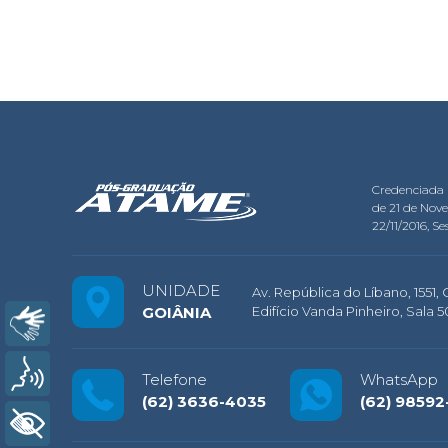
Credenciada 
de 21 de Nov
22/11/2016, Ses
UNIDADE
Av. República do Líbano, 1551,
GOIÂNIA
Edifício Vanda Pinheiro, Sala 
Libras
Voz
Telefone
WhatsApp
(62) 3636-4035
(62) 98592
+ Acessibilidade