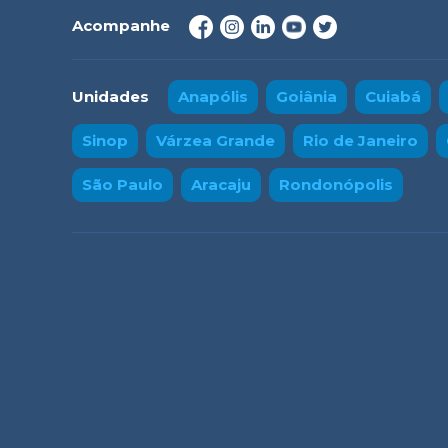
Acompanhe
Unidades
Anapólis
Goiânia
Cuiabá
Sinop
Várzea Grande
Rio de Janeiro
São Paulo
Aracaju
Rondonópolis