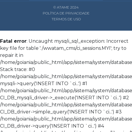
© ATAME 2024
POLÍTICA DE PRIVACIDADE
TERMOS DE USO
Fatal error
: Uncaught mysqli_sql_exception: Incorrect
key file for table './wwatam_cms/ci_sessions.MYI'; try to
repair it in
/home/goiania/public_html/app/sistema/system/database/
Stack trace: #0
/home/goiania/public_html/app/sistema/system/database/
mysqli->query('INSERT INTO `ci...') #1
/home/goiania/public_html/app/sistema/system/database
CI_DB_mysqli_driver->_execute('INSERT INTO `ci...') #2
/home/goiania/public_html/app/sistema/system/database
CI_DB_driver->simple_query('INSERT INTO `ci...') #3
/home/goiania/public_html/app/sistema/system/databas
CI_DB_driver->query('INSERT INTO `ci...') #4