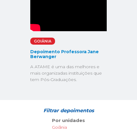
GOIÂNIA
Depoimento Professora Jane
Berwanger
A ATAME é uma das melhores e
mais organizadas instituições que
tem Pós-Graduações.
Filtrar depoimentos
Por unidades
Goiânia