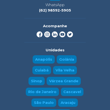
WhatsApp
(62) 98592-5905
Acompanhe
Unidades
Anapólis
Goiânia
Cuiabá
Vila Velha
Sinop
Várzea Grande
Rio de Janeiro
Cascavel
São Paulo
Aracaju