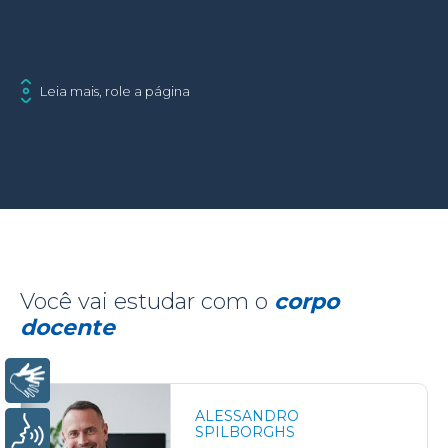
Leia mais, role a página
Você vai estudar com o
corpo
docente
Libras
ALESSANDRO
Voz
SPILBORGHS