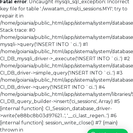
Fatal error
: Uncaught mysqli_sql_exception: Incorrect
key file for table './wwatam_cms/ci_sessions.MYI'; try to
repair it in
/home/goiania/public_html/app/sistema/system/database/
Stack trace: #0
/home/goiania/public_html/app/sistema/system/database/
mysqli->query('INSERT INTO `ci...') #1
/home/goiania/public_html/app/sistema/system/database
CI_DB_mysqli_driver->_execute('INSERT INTO `ci...') #2
/home/goiania/public_html/app/sistema/system/database
CI_DB_driver->simple_query('INSERT INTO `ci...') #3
/home/goiania/public_html/app/sistema/system/databas
CI_DB_driver->query('INSERT INTO `ci...') #4
/home/goiania/public_html/app/sistema/system/libraries/
CI_DB_query_builder->insert('ci_sessions', Array) #5
[internal function]: CI_Session_database_driver-
>write('e88bc8b03d97621...', '__ci_last_regen...') #6
[internal function]: session_write_close() #7 {main}
thrown in