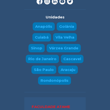
Unidades
Anapólis
Goiânia
Cuiabá
Vila Velha
Sinop
Várzea Grande
Rio de Janeiro
Cascavel
São Paulo
Aracaju
Rondonópolis
FACULDADE ATAME