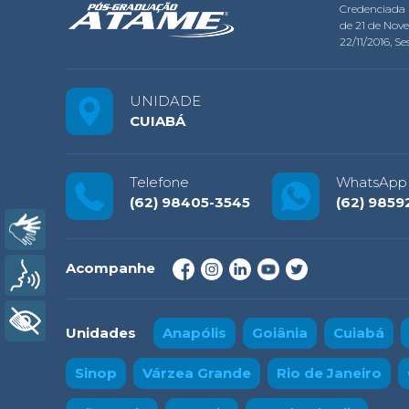
Credenciada 
de 21 de Nov
22/11/2016, Ses
UNIDADE
CUIABÁ
Telefone
WhatsApp
(62) 98405-3545
(62) 9859
Libras
Acompanhe
Voz
+ Acessibilidade
Unidades
Anapólis
Goiânia
Cuiabá
Sinop
Várzea Grande
Rio de Janeiro