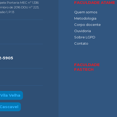
FACULDADE ATAME
pela Portaria MEC nº 1.336
embro de 2016 DOU nº 223,
são 1, P.13
Quem somos
Metodologia
Corpo docente
Ouvidoria
Sobre LGPD
Contato
2-5905
FACULDADE
FASTECH
Vila Velha
Cascavel