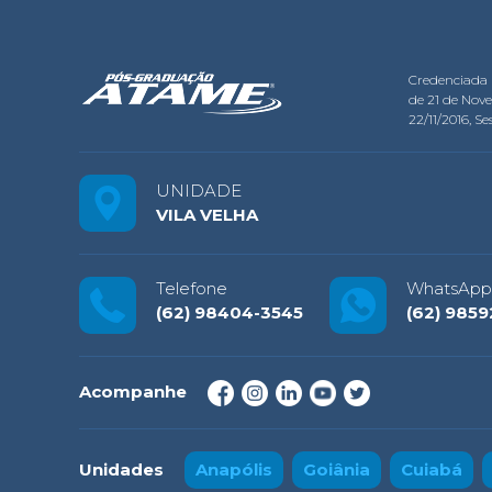
Credenciada 
de 21 de Nov
22/11/2016, Ses
UNIDADE
VILA VELHA
Telefone
WhatsApp
(62) 98404-3545
(62) 9859
Acompanhe
Unidades
Anapólis
Goiânia
Cuiabá