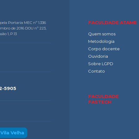
FACULDADE ATAME
pela Portaria MEC nº 1.336
embro de 2016 DOU nº 223,
são 1, P.13
Quem somos
Metodologia
Corpo docente
Ouvidoria
Sobre LGPD
Contato
2-5905
FACULDADE
FASTECH
Vila Velha