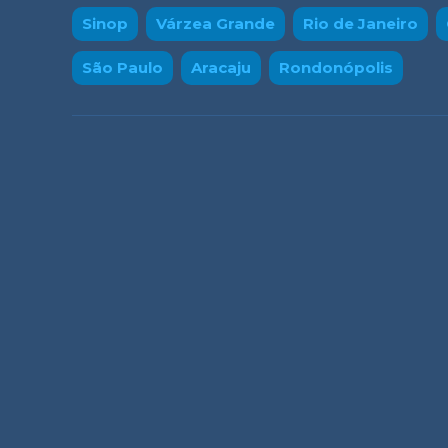
Sinop
Várzea Grande
Rio de Janeiro
São Paulo
Aracaju
Rondonópolis