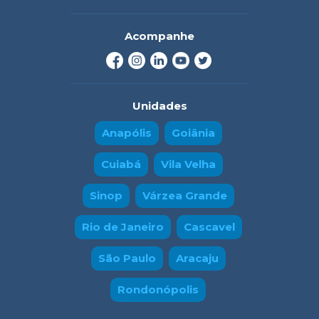
Acompanhe
Unidades
Anapólis
Goiânia
Cuiabá
Vila Velha
Sinop
Várzea Grande
Rio de Janeiro
Cascavel
São Paulo
Aracaju
Rondonópolis