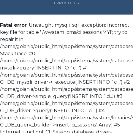
TERMOS DE USO
Fatal error
: Uncaught mysqli_sql_exception: Incorrect
key file for table './wwatam_cms/ci_sessions.MYI'; try to
repair it in
/home/goiania/public_html/app/sistema/system/database/
Stack trace: #0
/home/goiania/public_html/app/sistema/system/database/
mysqli->query('INSERT INTO `ci...') #1
/home/goiania/public_html/app/sistema/system/database
CI_DB_mysqli_driver->_execute('INSERT INTO `ci...') #2
/home/goiania/public_html/app/sistema/system/database
CI_DB_driver->simple_query('INSERT INTO `ci...') #3
/home/goiania/public_html/app/sistema/system/databas
CI_DB_driver->query('INSERT INTO `ci...') #4
/home/goiania/public_html/app/sistema/system/libraries/
CI_DB_query_builder->insert('ci_sessions', Array) #5
[internal function]: CI_Session_database_driver-