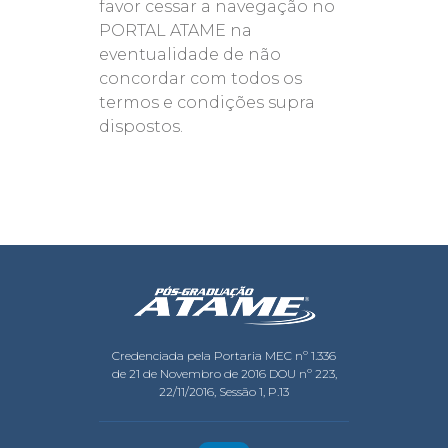
favor cessar a navegação no
PORTAL ATAME na
eventualidade de não
concordar com todos os
termos e condições supra
dispostos.
Credenciada pela Portaria MEC nº 1.336
de 21 de Novembro de 2016 DOU nº 223,
22/11/2016, Sessão 1, P.13