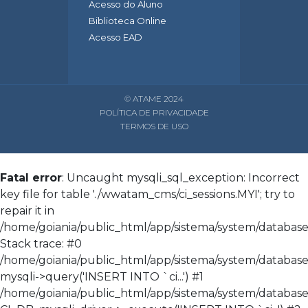
Acesso do Aluno
Biblioteca Online
Acesso EAD
© ATAME 2024
POLÍTICA DE PRIVACIDADE
TERMOS DE USO
Fatal error
: Uncaught mysqli_sql_exception: Incorrect
key file for table './wwatam_cms/ci_sessions.MYI'; try to
repair it in
/home/goiania/public_html/app/sistema/system/database/
Stack trace: #0
/home/goiania/public_html/app/sistema/system/database/
mysqli->query('INSERT INTO `ci...') #1
/home/goiania/public_html/app/sistema/system/database