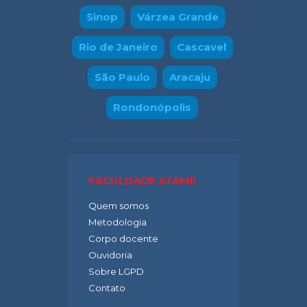
Sinop
Várzea Grande
Rio de Janeiro
Cascavel
São Paulo
Aracaju
Rondonópolis
FACULDADE ATAME
Quem somos
Metodologia
Corpo docente
Ouvidoria
Sobre LGPD
Contato