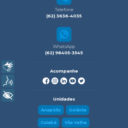
Telefone
(62) 3636-4035
WhatsApp
(62) 98405-3545
Libras
Acompanhe
Voz
+ Acessibilidade
Unidades
Anapólis
Goiânia
Cuiabá
Vila Velha