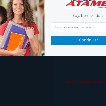
Sobre LGPD
Contato
Vila Velha
Seja bem-vindo(a)
Cascavel
FACULDADE
FASTECH
Continuar
FACULDADE FACE