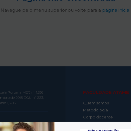
Navegue pelo menu superior ou volte para a
página inicial
FACULDADE ATAME
pela Portaria MEC nº 1.336
embro de 2016 DOU nº 223,
são 1, P.13
Quem somos
Metodologia
Corpo docente
Ouvidoria