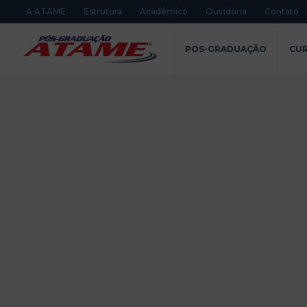
A ATAME
Estrutura
Acadêmico
Ouvidoria
Contato
PÓS-GRADUAÇÃO
CUR