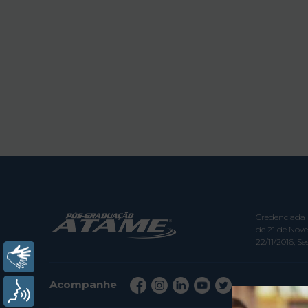
Credenciada 
de 21 de Nov
22/11/2016, Ses
Libras
Acompanhe
Voz