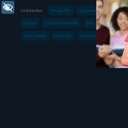
+ Acessibilidade
Unidades
Anapólis
Goiânia
Cuiabá
Sinop
Várzea Grande
Rio de Janeiro
São Paulo
Aracaju
Rondonópolis